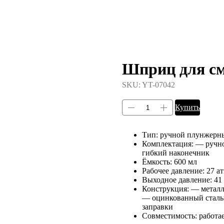
Шприц для с
SKU:
YT-07042
Купить
Тип: ручной плунжер
Комплектация: — ручн
гибкий наконечник
Ёмкость: 600 мл
Рабочее давление: 27 а
Выходное давление: 4
Конструкция: — метал
— оцинкованный стальн
заправки
Совместимость: работае