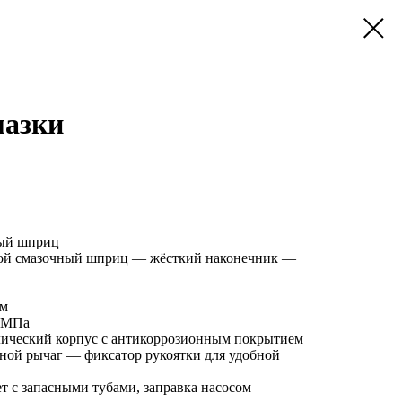
мазки
ный шприц
ой смазочный шприц — жёсткий наконечник —
тм
1 МПа
лический корпус с антикоррозионным покрытием
ой рычаг — фиксатор рукоятки для удобной
т с запасными тубами, заправка насосом