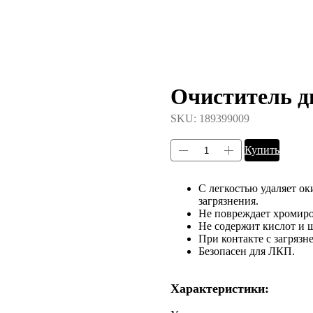
Очиститель д
SKU:
189399009
Купить
С легкостью удаляет о
загрязнения.
Не повреждает хромир
Не содержит кислот и 
При контакте с загрязн
Безопасен для ЛКП.
Характеристики: