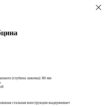
бцина
ахвата (глубина зажима): 80 мм
ь
ой
ованая стальная конструкция выдерживает