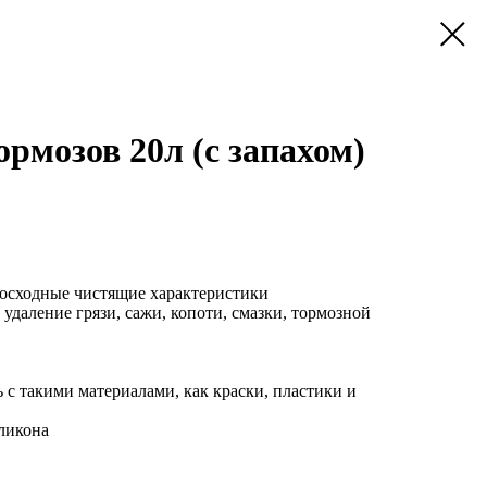
рмозов 20л (с запахом)
восходные чистящие характеристики
удаление грязи, сажи, копоти, смазки, тормозной
с такими материалами, как краски, пластики и
ликона